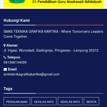
Hubungi Kami
SMKS TEKNIKA GRAFIKA KARTIKA ⋅ Where Tomorrow's Leaders
Come Together
Alamat
Jl. Irigasi, Wonodadi, Gadingrejo, Pringsewu - Lampung 35372
Telepon
081366134099
Email
smkteknikagrafikakartika@gmail.com
Tags
PENGUMUMAN
SEKILAS-INFO
SEKILAS INFO
BERITA