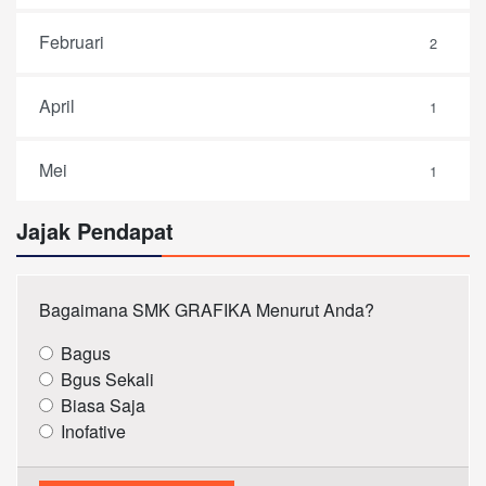
Februari
2
April
1
Mei
1
Jajak Pendapat
Bagaimana SMK GRAFIKA Menurut Anda?
Bagus
Bgus Sekali
Biasa Saja
Inofative