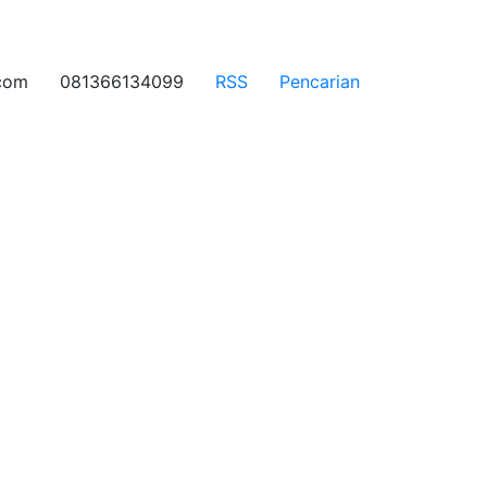
.com
081366134099
RSS
Pencarian