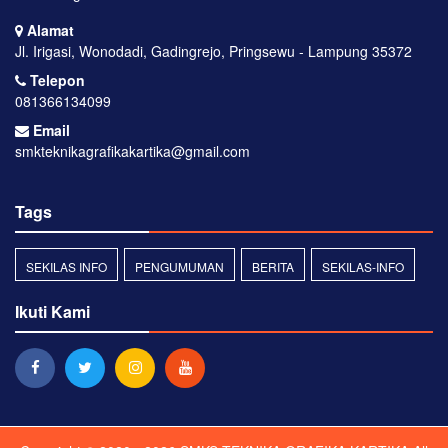
Alamat
Jl. Irigasi, Wonodadi, Gadingrejo, Pringsewu - Lampung 35372
Telepon
081366134099
Email
smkteknikagrafikakartika@gmail.com
Tags
SEKILAS INFO
PENGUMUMAN
BERITA
SEKILAS-INFO
Ikuti Kami